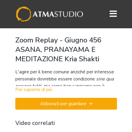
Zoom Replay - Giugno 456
ASANA, PRANAYAMA E
MEDITAZIONE Kria Shakti
L'agire per il bene comune anziché per interesse
personale dovrebbe essere condizione
sine qua
non
per tutti, ma come ben sappiamo non è
Per saperne di più
affatto semplice. Le pratiche yoga possono
aiutare a lasciare andare l'ego individuale, così da
Abbonati per guardare
fare emergere sempre più il senso di comunione,
grazie in particolare al "risveglio" di
kundalini
shakti,
l'energia che
innalzandosi lungo il canale
Video correlati
centrale (
susumna nadi)
purifica la nostra visione.