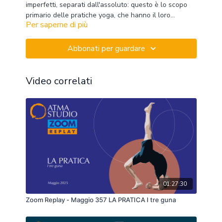
imperfetti, separati dall'assoluto: questo è lo scopo
primario delle pratiche yoga, che hanno il loro
Per saperne di più
compimento nella meditazione
Abbonati per guardare
Video correlati
01:27:30
Zoom Replay - Maggio 357 LA PRATICA I tre guna