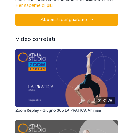
Per saperne di più
aiuta a percepire al meglio ogni parte di noi.
Abbonati per guardare
Video correlati
01:31:28
Zoom Replay - Giugno 365 LA PRATICA Ahimsa