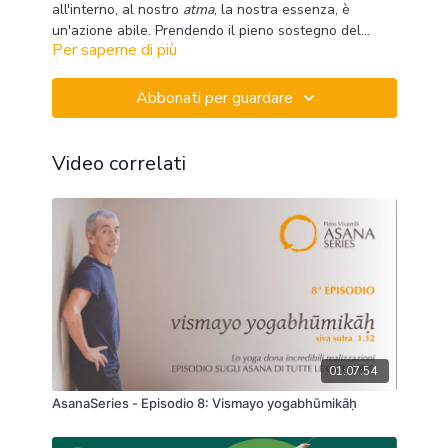
all'interno, al nostro
atma
, la nostra essenza, è
un'azione abile. Prendendo il pieno sostegno del
Per saperne di più
respiro, muoviamo verso posizioni con piegamenti
indietro, sino a preparare l'introduzione a
kapotasana
(la posizione del piccione reale) con l'aiuto della
Abbonati per guardare
parete.
Video correlati
01:07:54
AsanaSeries - Episodio 8: Vismayo yogabhūmikāḥ