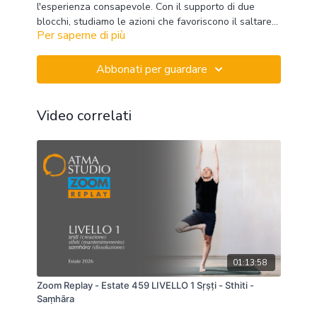
l'esperienza consapevole. Con il supporto di due
blocchi, studiamo le azioni che favoriscono il saltare
Per saperne di più
con leggerezza in avanti e indietro nei saluti al sole
(
surya namaskar),
e
il controllo sia
nell'entrata sia
nell'uscita dalla verticale (
adho muka vrksasana
).
Abbonati per guardare
Video correlati
01:13:58
Zoom Replay - Estate 459 LIVELLO 1 Sṛṣṭi - Sthiti -
Saṃhāra